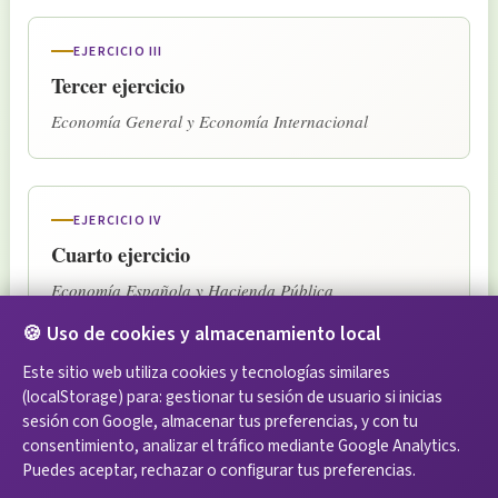
EJERCICIO III
Tercer ejercicio
Economía General y Economía Internacional
EJERCICIO IV
Cuarto ejercicio
Economía Española y Hacienda Pública
🍪 Uso de cookies y almacenamiento local
Este sitio web utiliza cookies y tecnologías similares
EJERCICIO V
(localStorage) para: gestionar tu sesión de usuario si inicias
Quinto ejercicio
sesión con Google, almacenar tus preferencias, y con tu
consentimiento, analizar el tráfico mediante Google Analytics.
Marketing, Econometría y Derecho
Puedes aceptar, rechazar o configurar tus preferencias.