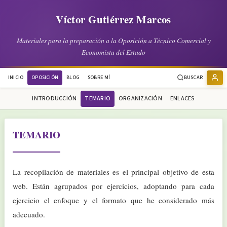
Víctor Gutiérrez Marcos
Materiales para la preparación a la Oposición a Técnico Comercial y
Economista del Estado
INICIO
OPOSICIÓN
BLOG
SOBRE MÍ
BUSCAR
INTRODUCCIÓN
TEMARIO
ORGANIZACIÓN
ENLACES
TEMARIO
La recopilación de materiales es el principal objetivo de esta
web. Están agrupados por ejercicios, adoptando para cada
ejercicio el enfoque y el formato que he considerado más
adecuado.